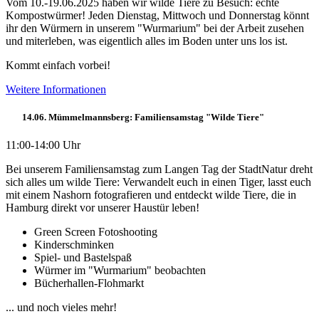
Vom 10.-19.06.2025 haben wir wilde Tiere zu Besuch: echte
Kompostwürmer! Jeden Dienstag, Mittwoch und Donnerstag könnt
ihr den Würmern in unserem "Wurmarium" bei der Arbeit zusehen
und miterleben, was eigentlich alles im Boden unter uns los ist.
Kommt einfach vorbei!
Weitere Informationen
14.06. Mümmelmannsberg: Familiensamstag "Wilde Tiere"
11:00-14:00 Uhr
Bei unserem Familiensamstag zum Langen Tag der StadtNatur dreht
sich alles um wilde Tiere: Verwandelt euch in einen Tiger, lasst euch
mit einem Nashorn fotografieren und entdeckt wilde Tiere, die in
Hamburg direkt vor unserer Haustür leben!
Green Screen Fotoshooting
Kinderschminken
Spiel- und Bastelspaß
Würmer im "Wurmarium" beobachten
Bücherhallen-Flohmarkt
... und noch vieles mehr!