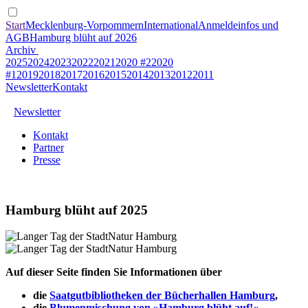
Start
Mecklenburg-Vorpommern
International
Anmeldeinfos und
AGB
Hamburg blüht auf 2026
Archiv
2025
2024
2023
2022
2021
2020 #2
2020
#1
2019
2018
2017
2016
2015
2014
2013
2012
2011
Newsletter
Kontakt
Newsletter
Kontakt
Partner
Presse
Hamburg blüht auf 2025
Auf dieser Seite finden Sie Informationen über
die
Saatgutbibliotheken der Bücherhallen Hamburg
,
die
Blumenmischung von »Hamburg blüht auf!«