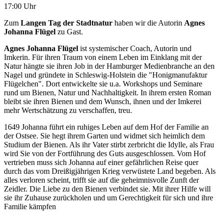
17:00 Uhr
Zum
Langen Tag der Stadtnatur
haben wir die Autorin
Agnes
Johanna Flügel
zu Gast.
Agnes Johanna Flügel
ist systemischer Coach, Autorin und
Imkerin. Für ihren Traum von einem Leben im Einklang mit der
Natur hängte sie ihren Job in der Hamburger Medienbranche an den
Nagel und gründete in Schleswig-Holstein die "Honigmanufaktur
Flügelchen". Dort entwickelte sie u.a. Workshops und Seminare
rund um Bienen, Natur und Nachhaltigkeit. In ihrem ersten Roman
bleibt sie ihren Bienen und dem Wunsch, ihnen und der Imkerei
mehr Wertschätzung zu verschaffen, treu.
1649 Johanna führt ein ruhiges Leben auf dem Hof der Familie an
der Ostsee. Sie hegt ihrem Garten und widmet sich heimlich dem
Studium der Bienen. Als ihr Vater stirbt zerbricht die Idylle, als Frau
wird Sie von der Fortführung des Guts ausgeschlossen. Vom Hof
vertrieben muss sich Johanna auf einer gefährlichen Reise quer
durch das vom Dreißigjährigen Krieg verwüstete Land begeben. Als
alles verloren scheint, trifft sie auf die geheimnisvolle Zunft der
Zeidler. Die Liebe zu den Bienen verbindet sie. Mit ihrer Hilfe will
sie ihr Zuhause zurückholen und um Gerechtigkeit für sich und ihre
Familie kämpfen