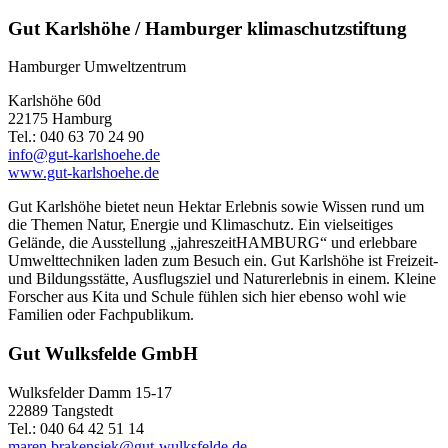
Gut Karlshöhe / Hamburger klimaschutzstiftung
Hamburger Umweltzentrum
Karlshöhe 60d
22175 Hamburg
Tel.: 040 63 70 24 90
info@gut-karlshoehe.de
www.gut-karlshoehe.de
Gut Karlshöhe bietet neun Hektar Erlebnis sowie Wissen rund um
die Themen Natur, Energie und Klimaschutz. Ein vielseitiges
Gelände, die Ausstellung „jahreszeitHAMBURG“ und erlebbare
Umwelttechniken laden zum Besuch ein. Gut Karlshöhe ist Freizeit-
und Bildungsstätte, Ausflugsziel und Naturerlebnis in einem. Kleine
Forscher aus Kita und Schule fühlen sich hier ebenso wohl wie
Familien oder Fachpublikum.
Gut Wulksfelde GmbH
Wulksfelder Damm 15-17
22889 Tangstedt
Tel.: 040 64 42 51 14
maren.brakensiek@gut-wulksfelde.de