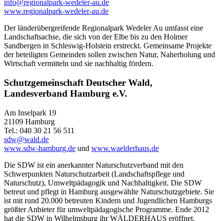
info@regionalpark-wedeler-au.de
www.regionalpark-wedeler-au.de
Der länderübergreifende Regionalpark Wedeler Au umfasst eine
Landschaftsachse, die sich von der Elbe bis zu den Holmer
Sandbergen in Schleswig-Holstein erstreckt. Gemeinsame Projekte
der beteiligten Gemeinden sollen zwischen Natur, Naherholung und
Wirtschaft vermitteln und sie nachhaltig fördern.
Schutzgemeinschaft Deutscher Wald,
Landesverband Hamburg e.V.
Am Inselpark 19
21109 Hamburg
Tel.: 040 30 21 56 511
sdw@wald.de
www.sdw-hamburg.de
und
www.waelderhaus.de
Die SDW ist ein anerkannter Naturschutzverband mit den
Schwerpunkten Naturschutzarbeit (Landschaftspflege und
Naturschutz), Umweltpädagogik und Nachhaltigkeit. Die SDW
betreut und pflegt in Hamburg ausgewählte Naturschutzgebiete. Sie
ist mit rund 20.000 betreuten Kindern und Jugendlichen Hamburgs
größter Anbieter für umweltpädagogische Programme. Ende 2012
hat die SDW in Wilhelmsburg ihr WÄLDERHAUS eröffnet.