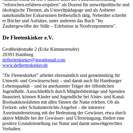
"erforschen-erfahren-erspüren" als Dozent für umweltpolitische und
ökologische Themen, als Umweltpädagoge und als Anbieter
naturkundlicher Exkursionen freiberuflich tätig. Nebenbei schreibt
er Bücher und Aufsätze, unter anderem das Buch "Im
Zaubergewölbe der Stille – Erlebnisse in Nordvorpommern".
De Fleetenkieker e.V.
Großheidestraße 2 (Ecke Kämmererufer)
20393 Hamburg
defleetenkieker@googlemail.com
www.defleetenkieker.de
"De Fleetenkieker" arbeitet ehrenamtlich und gemeinnützig für
Umwelt- und Gewässerschutz – und damit auch für Hamburger
Lebensqualität – und ist anerkannter Träger der öffentlichen
Jugendhilfe. Ausschließlich durch Mitgliedsbeiträge und Spenden
finanziert, können Kinder und Jugendliche bei Alster- und Kanal-
Bootsaktionsfahrten mit allen Sinnen die Natur erleben. Ob als
Freizeit- oder Schulunterrichts-Angebot – die intensive
Auseinandersetzung mit der Bedeutung der Gewässer, etwa durch
aktive Mithilfe bei der Gewässer- und Uferreinigung, fördert eine
positive Grundeinstellung zur Natur und damit umweltgerechtes
Verhalten.