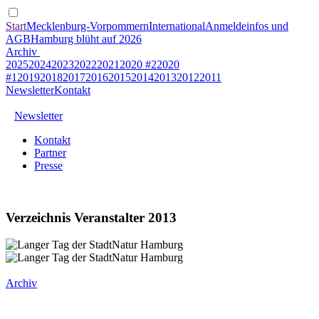
Start
Mecklenburg-Vorpommern
International
Anmeldeinfos und
AGB
Hamburg blüht auf 2026
Archiv
2025
2024
2023
2022
2021
2020 #2
2020
#1
2019
2018
2017
2016
2015
2014
2013
2012
2011
Newsletter
Kontakt
Newsletter
Kontakt
Partner
Presse
Verzeichnis Veranstalter 2013
Archiv