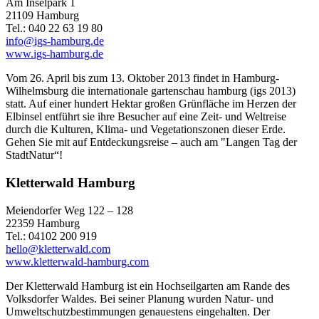
Am Inselpark 1
21109 Hamburg
Tel.: 040 22 63 19 80
info@igs-hamburg.de
www.igs-hamburg.de
Vom 26. April bis zum 13. Oktober 2013 findet in Hamburg-
Wilhelmsburg die internationale gartenschau hamburg (igs 2013)
statt. Auf einer hundert Hektar großen Grünfläche im Herzen der
Elbinsel entführt sie ihre Besucher auf eine Zeit- und Weltreise
durch die Kulturen, Klima- und Vegetationszonen dieser Erde.
Gehen Sie mit auf Entdeckungsreise – auch am "Langen Tag der
StadtNatur“!
Kletterwald Hamburg
Meiendorfer Weg 122 – 128
22359 Hamburg
Tel.: 04102 200 919
hello@kletterwald.com
www.kletterwald-hamburg.com
Der Kletterwald Hamburg ist ein Hochseilgarten am Rande des
Volksdorfer Waldes. Bei seiner Planung wurden Natur- und
Umweltschutzbestimmungen genauestens eingehalten. Der