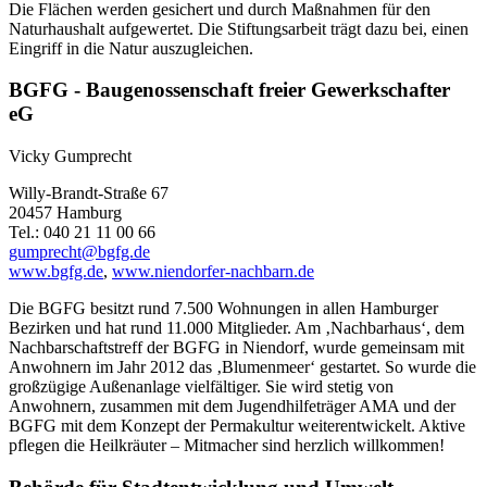
Die Flächen werden gesichert und durch Maßnahmen für den
Naturhaushalt aufgewertet. Die Stiftungsarbeit trägt dazu bei, einen
Eingriff in die Natur auszugleichen.
BGFG - Baugenossenschaft freier Gewerkschafter
eG
Vicky Gumprecht
Willy-Brandt-Straße 67
20457 Hamburg
Tel.: 040 21 11 00 66
gumprecht@bgfg.de
www.bgfg.de
,
www.niendorfer-nachbarn.de
Die BGFG besitzt rund 7.500 Wohnungen in allen Hamburger
Bezirken und hat rund 11.000 Mitglieder. Am ‚Nachbarhaus‘, dem
Nachbarschaftstreff der BGFG in Niendorf, wurde gemeinsam mit
Anwohnern im Jahr 2012 das ‚Blumenmeer‘ gestartet. So wurde die
großzügige Außenanlage vielfältiger. Sie wird stetig von
Anwohnern, zusammen mit dem Jugendhilfeträger AMA und der
BGFG mit dem Konzept der Permakultur weiterentwickelt. Aktive
pflegen die Heilkräuter – Mitmacher sind herzlich willkommen!