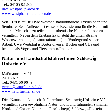
21220 Seevetal
Tel.: 04105 82 236
uwe.westphal@arcor.de
www.westphal-naturerleben.de
Seit 1978 leitet Dr. Uwe Westphal naturkundliche Exkursionen und
Seminare. Sein Anliegen ist es, seine Begeisterung für die Natur mit
anderen Menschen zu teilen und authentische Naturerlebnisse zu
vermitteln. Neben dem Erlebnisfaktor steht die unterhaltsame
Wissensvermittlung („naturetainment“) im Vordergrund seiner
Arbeit. Uwe Westphal ist Autor diverser Bücher und CDs und
bekannt als Vogel- und Tierstimmen-Imitator.
Natur- und LandschaftsführerInnen Schleswig-
Holstein e.V.
Maßmannstraße 11
24118 Kiel
Tel.: 0431 56 96 48
verein@naturführer-sh.de
www.naturfuehrer-sh.de
Die "Natur-und LandschaftsführerInnen Schleswig-Holstein e.V."
vermitteln außergewöhnliche Natur- und Kulturführungen zwischen
Nord- und Ostsee. Natur und Geschichte(n) Schleswig-Holsteins