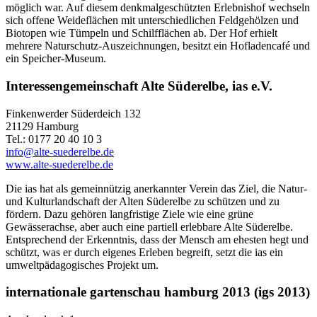
möglich war. Auf diesem denkmalgeschützten Erlebnishof wechseln
sich offene Weideflächen mit unterschiedlichen Feldgehölzen und
Biotopen wie Tümpeln und Schilfflächen ab. Der Hof erhielt
mehrere Naturschutz-Auszeichnungen, besitzt ein Hofladencafé und
ein Speicher-Museum.
Interessengemeinschaft Alte Süderelbe, ias e.V.
Finkenwerder Süderdeich 132
21129 Hamburg
Tel.: 0177 20 40 10 3
info@alte-suederelbe.de
www.alte-suederelbe.de
Die ias hat als gemeinnützig anerkannter Verein das Ziel, die Natur-
und Kulturlandschaft der Alten Süderelbe zu schützen und zu
fördern. Dazu gehören langfristige Ziele wie eine grüne
Gewässerachse, aber auch eine partiell erlebbare Alte Süderelbe.
Entsprechend der Erkenntnis, dass der Mensch am ehesten hegt und
schützt, was er durch eigenes Erleben begreift, setzt die ias ein
umweltpädagogisches Projekt um.
internationale gartenschau hamburg 2013 (igs 2013)