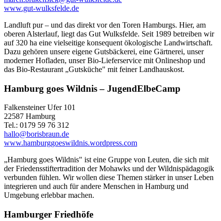
www.gut-wulksfelde.de
Landluft pur – und das direkt vor den Toren Hamburgs. Hier, am
oberen Alsterlauf, liegt das Gut Wulksfelde. Seit 1989 betreiben wir
auf 320 ha eine vielseitige konsequent ökologische Landwirtschaft.
Dazu gehören unsere eigene Gutsbäckerei, eine Gärtnerei, unser
moderner Hofladen, unser Bio-Lieferservice mit Onlineshop und
das Bio-Restaurant „Gutsküche" mit feiner Landhauskost.
Hamburg goes Wildnis – JugendElbeCamp
Falkensteiner Ufer 101
22587 Hamburg
Tel.: 0179 59 76 312
hallo@borisbraun.de
www.hamburggoeswildnis.wordpress.com
„Hamburg goes Wildnis" ist eine Gruppe von Leuten, die sich mit
der Friedensstiftertradition der Mohawks und der Wildnispädagogik
verbunden fühlen. Wir wollen diese Themen stärker in unser Leben
integrieren und auch für andere Menschen in Hamburg und
Umgebung erlebbar machen.
Hamburger Friedhöfe