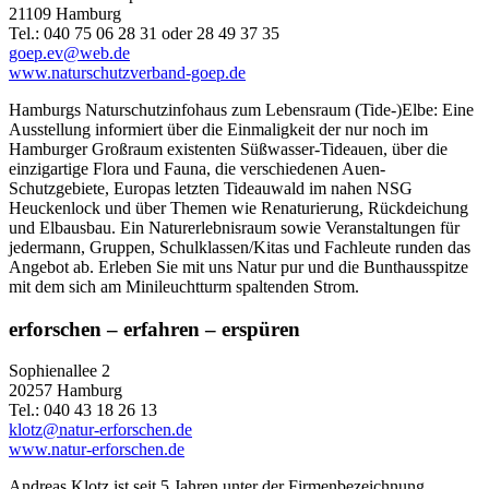
21109 Hamburg
Tel.: 040 75 06 28 31 oder 28 49 37 35
goep.ev@web.de
www.naturschutzverband-goep.de
Hamburgs Naturschutzinfohaus zum Lebensraum (Tide-)Elbe: Eine
Ausstellung informiert über die Einmaligkeit der nur noch im
Hamburger Großraum existenten Süßwasser-Tideauen, über die
einzigartige Flora und Fauna, die verschiedenen Auen-
Schutzgebiete, Europas letzten Tideauwald im nahen NSG
Heuckenlock und über Themen wie Renaturierung, Rückdeichung
und Elbausbau. Ein Naturerlebnisraum sowie Veranstaltungen für
jedermann, Gruppen, Schulklassen/Kitas und Fachleute runden das
Angebot ab. Erleben Sie mit uns Natur pur und die Bunthausspitze
mit dem sich am Minileuchtturm spaltenden Strom.
erforschen – erfahren – erspüren
Sophienallee 2
20257 Hamburg
Tel.: 040 43 18 26 13
klotz@natur-erforschen.de
www.natur-erforschen.de
Andreas Klotz ist seit 5 Jahren unter der Firmenbezeichnung