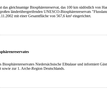
ut das gleichnamige Biosphärenreservat, das 100 km südöstlich von Ha
m² großen länderübergreifenden UNESCO-Biosphärenreservats "Flusslan
11.2002 mit einer Gesamtfläche von 567,6 km² eingerichtet.
sphärenreservates
iosphärenreservates Niedersächsische Elbtalaue und informiert Gäste 
at sowie zur 1. Arche-Region Deutschlands.