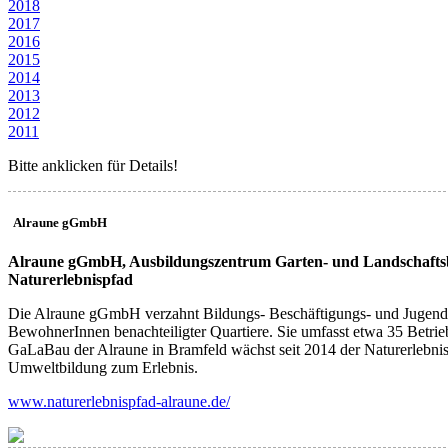
2018
2017
2016
2015
2014
2013
2012
2011
Bitte anklicken für Details!
Alraune gGmbH
(AL)
Alraune gGmbH, Ausbildungszentrum Garten- und Landschaft
Naturerlebnispfad
Die Alraune gGmbH verzahnt Bildungs- Beschäftigungs- und Jugendhil
BewohnerInnen benachteiligter Quartiere. Sie umfasst etwa 35 Betri
GaLaBau der Alraune in Bramfeld wächst seit 2014 der Naturerlebnis
Umweltbildung zum Erlebnis.
www.naturerlebnispfad-alraune.de/