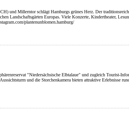
H) und Millerntor schlägt Hamburgs grünes Herz. Der traditionsreich
schen Landschaftsgärten Europas. Viele Konzerte, Kindertheater, Lesu
nstagram.com/plantenunblomen.hamburg/
phärenreservat "Niedersächsische Elbtalaue" und zugleich Tourist-Inf
Aussichtsturm und die Storchenkamera bieten attraktive Erlebnisse run