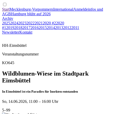
Start
Mecklenburg-Vorpommern
International
Anmeldeinfos und
AGB
Hamburg blüht auf 2026
Archiv
2025
2024
2023
2022
2021
2020 #2
2020
#1
2019
2018
2017
2016
2015
2014
2013
2012
2011
Newsletter
Kontakt
HH-Eimsbüttel
Veranstaltungsnummer
KO645
Wildblumen-Wiese im Stadtpark
Eimsbüttel
In Eimsbüttel ist ein Paradies für Insekten entstanden
So, 14.06.2026, 11:00 – 16:00 Uhr
5–99