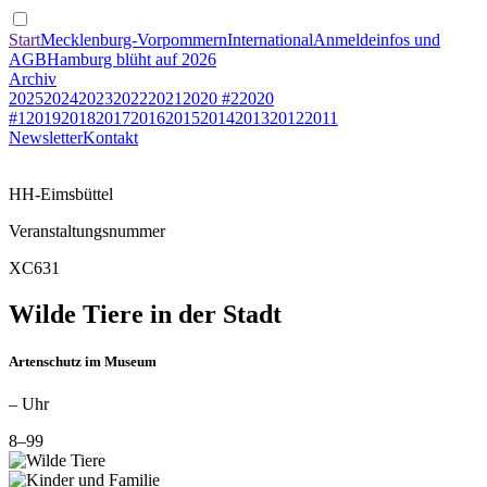
Start
Mecklenburg-Vorpommern
International
Anmeldeinfos und
AGB
Hamburg blüht auf 2026
Archiv
2025
2024
2023
2022
2021
2020 #2
2020
#1
2019
2018
2017
2016
2015
2014
2013
2012
2011
Newsletter
Kontakt
HH-Eimsbüttel
Veranstaltungsnummer
XC631
Wilde Tiere in der Stadt
Artenschutz im Museum
– Uhr
8–99