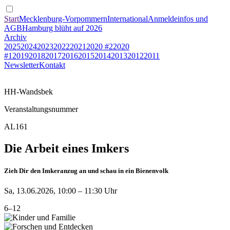
Start
Mecklenburg-Vorpommern
International
Anmeldeinfos und
AGB
Hamburg blüht auf 2026
Archiv
2025
2024
2023
2022
2021
2020 #2
2020
#1
2019
2018
2017
2016
2015
2014
2013
2012
2011
Newsletter
Kontakt
HH-Wandsbek
Veranstaltungsnummer
AL161
Die Arbeit eines Imkers
Zieh Dir den Imkeranzug an und schau in ein Bienenvolk
Sa, 13.06.2026, 10:00 – 11:30 Uhr
6–12