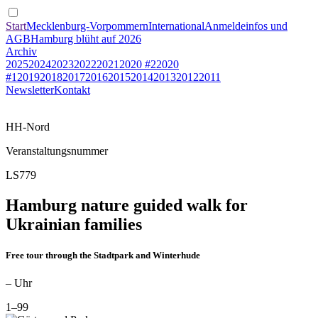
Start
Mecklenburg-Vorpommern
International
Anmeldeinfos und
AGB
Hamburg blüht auf 2026
Archiv
2025
2024
2023
2022
2021
2020 #2
2020
#1
2019
2018
2017
2016
2015
2014
2013
2012
2011
Newsletter
Kontakt
HH-Nord
Veranstaltungsnummer
LS779
Hamburg nature guided walk for
Ukrainian families
Free tour through the Stadtpark and Winterhude
– Uhr
1–99