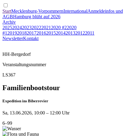
Start
Mecklenburg-Vorpommern
International
Anmeldeinfos und
AGB
Hamburg blüht auf 2026
Archiv
2025
2024
2023
2022
2021
2020 #2
2020
#1
2019
2018
2017
2016
2015
2014
2013
2012
2011
Newsletter
Kontakt
HH-Bergedorf
Veranstaltungsnummer
LS367
Familienbootstour
Expedition ins Biberrevier
Sa, 13.06.2026, 10:00 – 12:00 Uhr
6–99