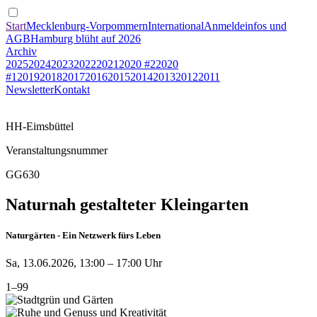
Start
Mecklenburg-Vorpommern
International
Anmeldeinfos und
AGB
Hamburg blüht auf 2026
Archiv
2025
2024
2023
2022
2021
2020 #2
2020
#1
2019
2018
2017
2016
2015
2014
2013
2012
2011
Newsletter
Kontakt
HH-Eimsbüttel
Veranstaltungsnummer
GG630
Naturnah gestalteter Kleingarten
Naturgärten - Ein Netzwerk fürs Leben
Sa, 13.06.2026, 13:00 – 17:00 Uhr
1–99