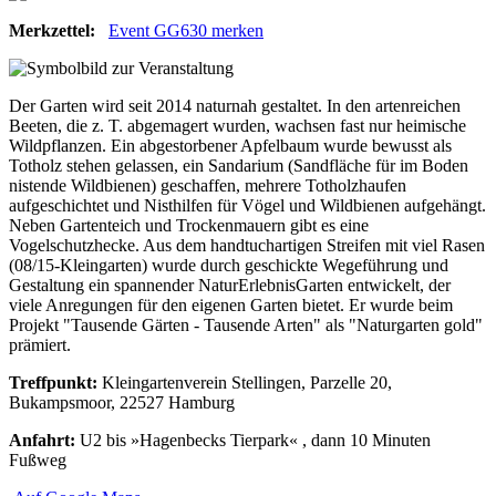
Merkzettel:
Event GG630 merken
Der Garten wird seit 2014 naturnah gestaltet. In den artenreichen
Beeten, die z. T. abgemagert wurden, wachsen fast nur heimische
Wildpflanzen. Ein abgestorbener Apfelbaum wurde bewusst als
Totholz stehen gelassen, ein Sandarium (Sandfläche für im Boden
nistende Wildbienen) geschaffen, mehrere Totholzhaufen
aufgeschichtet und Nisthilfen für Vögel und Wildbienen aufgehängt.
Neben Gartenteich und Trockenmauern gibt es eine
Vogelschutzhecke. Aus dem handtuchartigen Streifen mit viel Rasen
(08/15-Kleingarten) wurde durch geschickte Wegeführung und
Gestaltung ein spannender NaturErlebnisGarten entwickelt, der
viele Anregungen für den eigenen Garten bietet. Er wurde beim
Projekt "Tausende Gärten - Tausende Arten" als "Naturgarten gold"
prämiert.
Treffpunkt:
Kleingartenverein Stellingen, Parzelle 20,
Bukampsmoor, 22527 Hamburg
Anfahrt:
U2 bis »Hagenbecks Tierpark« , dann 10 Minuten
Fußweg