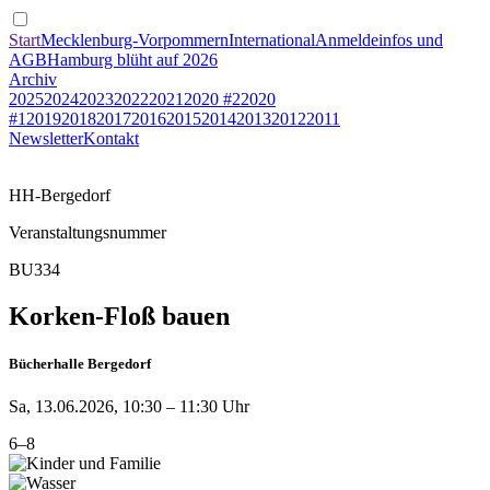
Start
Mecklenburg-Vorpommern
International
Anmeldeinfos und
AGB
Hamburg blüht auf 2026
Archiv
2025
2024
2023
2022
2021
2020 #2
2020
#1
2019
2018
2017
2016
2015
2014
2013
2012
2011
Newsletter
Kontakt
HH-Bergedorf
Veranstaltungsnummer
BU334
Korken-Floß bauen
Bücherhalle Bergedorf
Sa, 13.06.2026, 10:30 – 11:30 Uhr
6–8