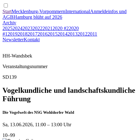
Start
Mecklenburg-Vorpommern
International
Anmeldeinfos und
AGB
Hamburg blüht auf 2026
Archiv
2025
2024
2023
2022
2021
2020 #2
2020
#1
2019
2018
2017
2016
2015
2014
2013
2012
2011
Newsletter
Kontakt
HH-Wandsbek
Veranstaltungsnummer
SD139
Vogelkundliche und landschaftskundliche
Führung
Die Vogelwelt des NSG Wohldorfer Wald
Sa, 13.06.2026, 11:00 – 13:00 Uhr
10–99