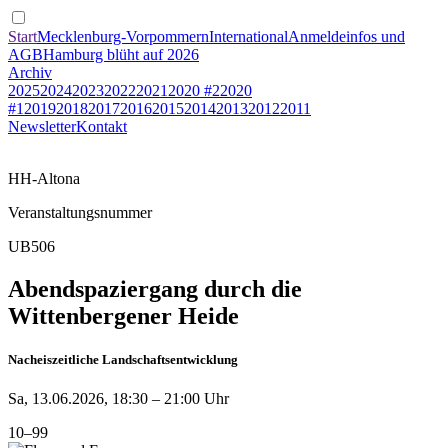
Start
Mecklenburg-Vorpommern
International
Anmeldeinfos und
AGB
Hamburg blüht auf 2026
Archiv
2025
2024
2023
2022
2021
2020 #2
2020
#1
2019
2018
2017
2016
2015
2014
2013
2012
2011
Newsletter
Kontakt
HH-Altona
Veranstaltungsnummer
UB506
Abendspaziergang durch die
Wittenbergener Heide
Nacheiszeitliche Landschaftsentwicklung
Sa, 13.06.2026, 18:30 – 21:00 Uhr
10–99