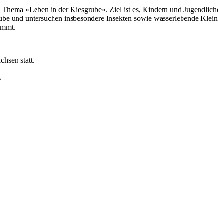
hema »Leben in der Kiesgrube«. Ziel ist es, Kindern und Jugendliche
e und untersuchen insbesondere Insekten sowie wasserlebende Kleinti
immt.
chsen statt.
g