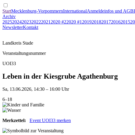
Start
Mecklenburg-Vorpommern
International
Anmeldeinfos und AGB
Archiv
2025
2024
2023
2022
2021
2020 #2
2020 #1
2019
2018
2017
2016
2015
20
Newsletter
Kontakt
Landkreis Stade
Veranstaltungsnummer
UOI33
Leben in der Kiesgrube Agathenburg
Sa, 13.06.2026, 14:30 – 16:00 Uhr
6–18
Merkzettel:
Event UOI33 merken