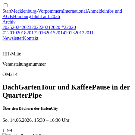
Start
Mecklenburg-Vorpommern
International
Anmeldeinfos und
AGB
Hamburg blüht auf 2026
Archiv
2025
2024
2023
2022
2021
2020 #2
2020
#1
2019
2018
2017
2016
2015
2014
2013
2012
2011
Newsletter
Kontakt
HH-Mitte
Veranstaltungsnummer
OM214
DachGartenTour und KaffeePause in der
QuarterPipe
Über den Dächern der HafenCity
So, 14.06.2026, 15:30 – 16:30 Uhr
1–99