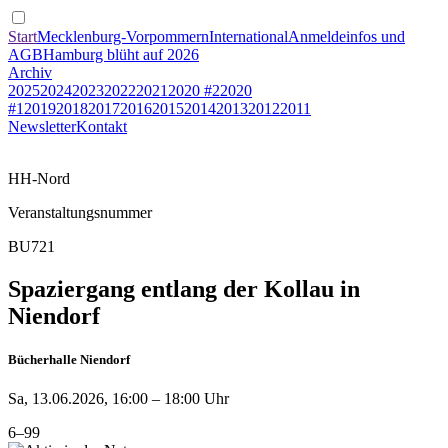
Start
Mecklenburg-Vorpommern
International
Anmeldeinfos und
AGB
Hamburg blüht auf 2026
Archiv
2025
2024
2023
2022
2021
2020 #2
2020
#1
2019
2018
2017
2016
2015
2014
2013
2012
2011
Newsletter
Kontakt
HH-Nord
Veranstaltungsnummer
BU721
Spaziergang entlang der Kollau in
Niendorf
Bücherhalle Niendorf
Sa, 13.06.2026, 16:00 – 18:00 Uhr
6–99