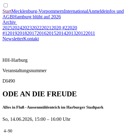
Start
Mecklenburg-Vorpommern
International
Anmeldeinfos und
AGB
Hamburg blüht auf 2026
Archiv
2025
2024
2023
2022
2021
2020 #2
2020
#1
2019
2018
2017
2016
2015
2014
2013
2012
2011
Newsletter
Kontakt
HH-Harburg
Veranstaltungsnummer
DI490
ODE AN DIE FREUDE
Alles in Fluß - Aussenmühlenteich im Harburger Stadtpark
So, 14.06.2026, 15:00 – 16:00 Uhr
4–90