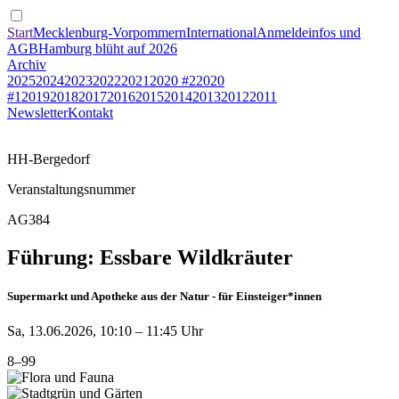
Start
Mecklenburg-Vorpommern
International
Anmeldeinfos und
AGB
Hamburg blüht auf 2026
Archiv
2025
2024
2023
2022
2021
2020 #2
2020
#1
2019
2018
2017
2016
2015
2014
2013
2012
2011
Newsletter
Kontakt
HH-Bergedorf
Veranstaltungsnummer
AG384
Führung: Essbare Wildkräuter
Supermarkt und Apotheke aus der Natur - für Einsteiger*innen
Sa, 13.06.2026, 10:10 – 11:45 Uhr
8–99