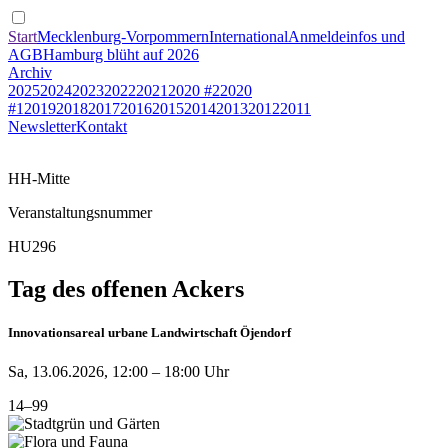
Start
Mecklenburg-Vorpommern
International
Anmeldeinfos und
AGB
Hamburg blüht auf 2026
Archiv
2025
2024
2023
2022
2021
2020 #2
2020
#1
2019
2018
2017
2016
2015
2014
2013
2012
2011
Newsletter
Kontakt
HH-Mitte
Veranstaltungsnummer
HU296
Tag des offenen Ackers
Innovationsareal urbane Landwirtschaft Öjendorf
Sa, 13.06.2026, 12:00 – 18:00 Uhr
14–99