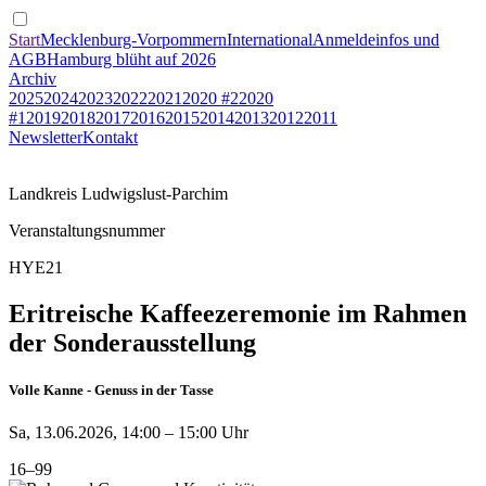
Start
Mecklenburg-Vorpommern
International
Anmeldeinfos und
AGB
Hamburg blüht auf 2026
Archiv
2025
2024
2023
2022
2021
2020 #2
2020
#1
2019
2018
2017
2016
2015
2014
2013
2012
2011
Newsletter
Kontakt
Landkreis Ludwigslust-Parchim
Veranstaltungsnummer
HYE21
Eritreische Kaffeezeremonie im Rahmen
der Sonderausstellung
Volle Kanne - Genuss in der Tasse
Sa, 13.06.2026, 14:00 – 15:00 Uhr
16–99