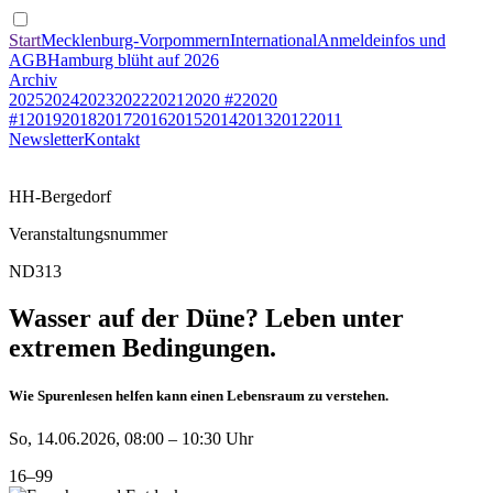
Start
Mecklenburg-Vorpommern
International
Anmeldeinfos und
AGB
Hamburg blüht auf 2026
Archiv
2025
2024
2023
2022
2021
2020 #2
2020
#1
2019
2018
2017
2016
2015
2014
2013
2012
2011
Newsletter
Kontakt
HH-Bergedorf
Veranstaltungsnummer
ND313
Wasser auf der Düne? Leben unter
extremen Bedingungen.
Wie Spurenlesen helfen kann einen Lebensraum zu verstehen.
So, 14.06.2026, 08:00 – 10:30 Uhr
16–99