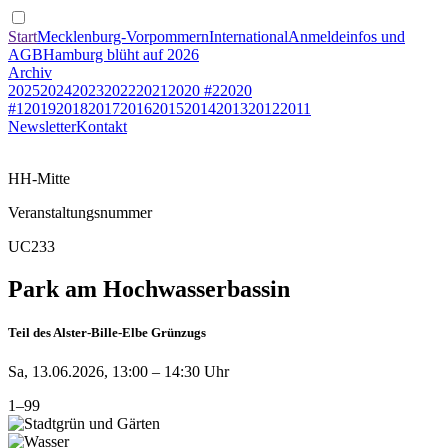
Start
Mecklenburg-Vorpommern
International
Anmeldeinfos und
AGB
Hamburg blüht auf 2026
Archiv
2025
2024
2023
2022
2021
2020 #2
2020
#1
2019
2018
2017
2016
2015
2014
2013
2012
2011
Newsletter
Kontakt
HH-Mitte
Veranstaltungsnummer
UC233
Park am Hochwasserbassin
Teil des Alster-Bille-Elbe Grünzugs
Sa, 13.06.2026, 13:00 – 14:30 Uhr
1–99