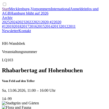
Start
Mecklenburg-Vorpommern
International
Anmeldeinfos und
AGB
Hamburg blüht auf 2026
Archiv
2025
2024
2023
2022
2021
2020 #2
2020
#1
2019
2018
2017
2016
2015
2014
2013
2012
2011
Newsletter
Kontakt
HH-Wandsbek
Veranstaltungsnummer
LQ103
Rhabarbertag auf Hohenbuchen
Vom Feld auf den Teller
Sa, 13.06.2026, 11:00 – 16:00 Uhr
14–99