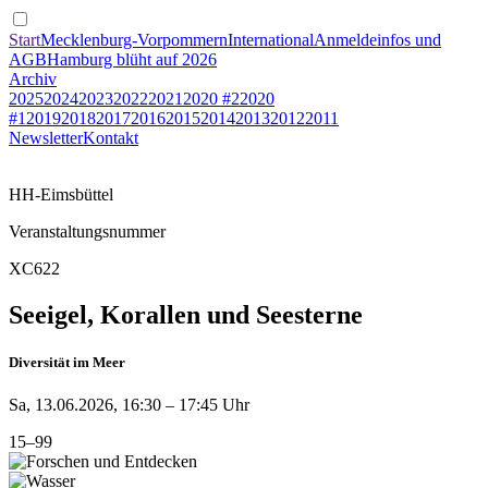
Start
Mecklenburg-Vorpommern
International
Anmeldeinfos und
AGB
Hamburg blüht auf 2026
Archiv
2025
2024
2023
2022
2021
2020 #2
2020
#1
2019
2018
2017
2016
2015
2014
2013
2012
2011
Newsletter
Kontakt
HH-Eimsbüttel
Veranstaltungsnummer
XC622
Seeigel, Korallen und Seesterne
Diversität im Meer
Sa, 13.06.2026, 16:30 – 17:45 Uhr
15–99