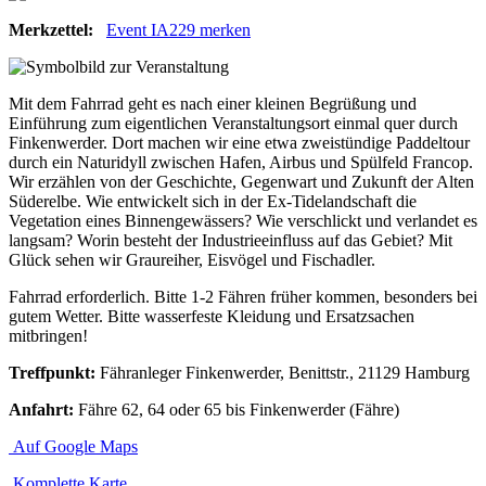
Merkzettel:
Event IA229 merken
Mit dem Fahrrad geht es nach einer kleinen Begrüßung und
Einführung zum eigentlichen Veranstaltungsort einmal quer durch
Finkenwerder. Dort machen wir eine etwa zweistündige Paddeltour
durch ein Naturidyll zwischen Hafen, Airbus und Spülfeld Francop.
Wir erzählen von der Geschichte, Gegenwart und Zukunft der Alten
Süderelbe. Wie entwickelt sich in der Ex-Tidelandschaft die
Vegetation eines Binnengewässers? Wie verschlickt und verlandet es
langsam? Worin besteht der Industrieeinfluss auf das Gebiet? Mit
Glück sehen wir Graureiher, Eisvögel und Fischadler.
Fahrrad erforderlich. Bitte 1-2 Fähren früher kommen, besonders bei
gutem Wetter. Bitte wasserfeste Kleidung und Ersatzsachen
mitbringen!
Treffpunkt:
Fähranleger Finkenwerder, Benittstr., 21129 Hamburg
Anfahrt:
Fähre 62, 64 oder 65 bis Finkenwerder (Fähre)
Auf Google Maps
Komplette Karte