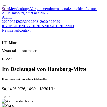
Start
Mecklenburg-Vorpommern
International
Anmeldeinfos und
AGB
Hamburg blüht auf 2026
Archiv
2025
2024
2023
2022
2021
2020 #2
2020
#1
2019
2018
2017
2016
2015
2014
2013
2012
2011
Newsletter
Kontakt
HH-Mitte
Veranstaltungsnummer
IA229
Im Dschungel von Hamburg-Mitte
Kanutour auf der Alten Süderelbe
So, 14.06.2026, 14:30 – 18:30 Uhr
10–99