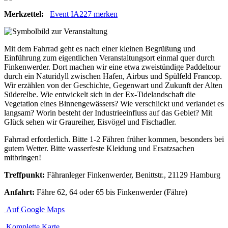
Merkzettel:
Event IA227 merken
Mit dem Fahrrad geht es nach einer kleinen Begrüßung und
Einführung zum eigentlichen Veranstaltungsort einmal quer durch
Finkenwerder. Dort machen wir eine etwa zweistündige Paddeltour
durch ein Naturidyll zwischen Hafen, Airbus und Spülfeld Francop.
Wir erzählen von der Geschichte, Gegenwart und Zukunft der Alten
Süderelbe. Wie entwickelt sich in der Ex-Tidelandschaft die
Vegetation eines Binnengewässers? Wie verschlickt und verlandet es
langsam? Worin besteht der Industrieeinfluss auf das Gebiet? Mit
Glück sehen wir Graureiher, Eisvögel und Fischadler.
Fahrrad erforderlich. Bitte 1-2 Fähren früher kommen, besonders bei
gutem Wetter. Bitte wasserfeste Kleidung und Ersatzsachen
mitbringen!
Treffpunkt:
Fähranleger Finkenwerder, Benittstr., 21129 Hamburg
Anfahrt:
Fähre 62, 64 oder 65 bis Finkenwerder (Fähre)
Auf Google Maps
Komplette Karte