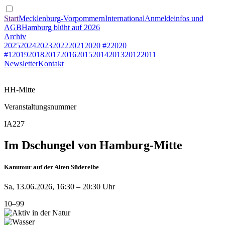
Start
Mecklenburg-Vorpommern
International
Anmeldeinfos und
AGB
Hamburg blüht auf 2026
Archiv
2025
2024
2023
2022
2021
2020 #2
2020
#1
2019
2018
2017
2016
2015
2014
2013
2012
2011
Newsletter
Kontakt
HH-Mitte
Veranstaltungsnummer
IA227
Im Dschungel von Hamburg-Mitte
Kanutour auf der Alten Süderelbe
Sa, 13.06.2026, 16:30 – 20:30 Uhr
10–99