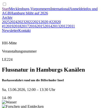
Start
Mecklenburg-Vorpommern
International
Anmeldeinfos und
AGB
Hamburg blüht auf 2026
Archiv
2025
2024
2023
2022
2021
2020 #2
2020
#1
2019
2018
2017
2016
2015
2014
2013
2012
2011
Newsletter
Kontakt
HH-Mitte
Veranstaltungsnummer
LE224
Flussnatur in Hamburgs Kanälen
Barkassenfahrt rund um die Billerhuder Insel
Sa, 13.06.2026, 12:00 – 13:30 Uhr
14–99