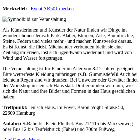
Merkzettel:
Event AR501 merken
Als Künstlerinnen und Künstler der Natur finden wir Dinge im
wunderschönen Jenisch Park: Blätter, Blumen, Äste, Baumfrüchte,
Steine, Federn und vieles mehr - und machen Kunstwerke daraus.
Es ist Kunst, die fließt. Miteinander verbunden bleibt sie eine
Zeitlang im Freien, löst sich irgendwann wieder auf und wird von
Wind und Wasser fortgetragen.
Die Veranstaltung ist für Kinder im Alter von 8-12 Jahren geeignet.
Bitte wetterfeste Kleidung mitbringen (z.B. Gummistiefel)! Auch bei
leichtem Regen sind wir draußen. Bei Unwetter oder Gewitter findet
der Workshop im Jenisch Haus statt. Dort erkunden wir dann, wie
sich die Natur und ihre Bilder und Formen in das Haus geschlichen
haben.
Treffpunkt:
Jenisch Haus, im Foyer, Baron-Voght-Straße 50,
22609 Hamburg
Anfahrt:
S-Bahn bis Klein Flottbek Bus 21/ 115 bis Marxsenweg
oder Bus 12 bis Teufelsbrück (Fähre) und 700m Fußweg
Auf Google Maps