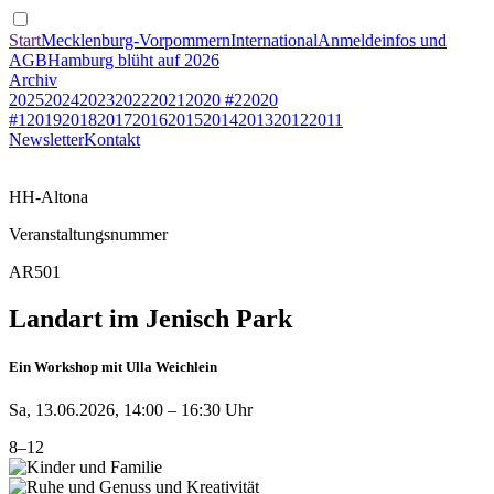
Start
Mecklenburg-Vorpommern
International
Anmeldeinfos und
AGB
Hamburg blüht auf 2026
Archiv
2025
2024
2023
2022
2021
2020 #2
2020
#1
2019
2018
2017
2016
2015
2014
2013
2012
2011
Newsletter
Kontakt
HH-Altona
Veranstaltungsnummer
AR501
Landart im Jenisch Park
Ein Workshop mit Ulla Weichlein
Sa, 13.06.2026, 14:00 – 16:30 Uhr
8–12