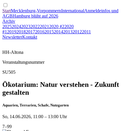
Start
Mecklenburg-Vorpommern
International
Anmeldeinfos und
AGB
Hamburg blüht auf 2026
Archiv
2025
2024
2023
2022
2021
2020 #2
2020
#1
2019
2018
2017
2016
2015
2014
2013
2012
2011
Newsletter
Kontakt
HH-Altona
Veranstaltungsnummer
SU505
Ökotarium: Natur verstehen - Zukunft
gestalten
Aquarien, Terrarien, Schafe, Nutzgarten
So, 14.06.2026, 11:00 – 13:00 Uhr
7–99