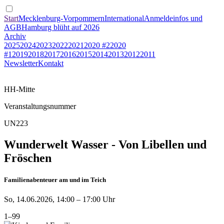
Start
Mecklenburg-Vorpommern
International
Anmeldeinfos und
AGB
Hamburg blüht auf 2026
Archiv
2025
2024
2023
2022
2021
2020 #2
2020
#1
2019
2018
2017
2016
2015
2014
2013
2012
2011
Newsletter
Kontakt
HH-Mitte
Veranstaltungsnummer
UN223
Wunderwelt Wasser - Von Libellen und
Fröschen
Familienabenteuer am und im Teich
So, 14.06.2026, 14:00 – 17:00 Uhr
1–99