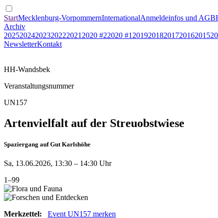
Start
Mecklenburg-Vorpommern
International
Anmeldeinfos und AGB
Archiv
2025
2024
2023
2022
2021
2020 #2
2020 #1
2019
2018
2017
2016
2015
20
Newsletter
Kontakt
HH-Wandsbek
Veranstaltungsnummer
UN157
Artenvielfalt auf der Streuobstwiese
Spaziergang auf Gut Karlshöhe
Sa, 13.06.2026, 13:30 – 14:30 Uhr
1–99
Merkzettel:
Event UN157 merken