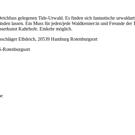
ichfuss gelegenen Tide-Urwald. Es finden sich fantastische urwaldart
 finden lassen. Ein Muss für jeden/jede Waldkenner:in und Freunde der
serkunst Kaltehofe. Einkehr möglich.
usschläger Elbdeich, 20539 Hamburg Rotenburgsort
S-Rotenburgsort
pe