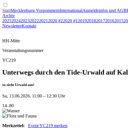
Start
Mecklenburg-Vorpommern
International
Anmeldeinfos und AGB
Archiv
2025
2024
2023
2022
2021
2020 #2
2020 #1
2019
2018
2017
2016
2015
20
Newsletter
Kontakt
HH-Mitte
Veranstaltungsnummer
YC219
Unterwegs durch den Tide-Urwald auf Kal
so sieht Urwald aus!
Sa, 13.06.2026, 11:00 – 12:30 Uhr
14–80
Merkzettel:
Event YC219 merken