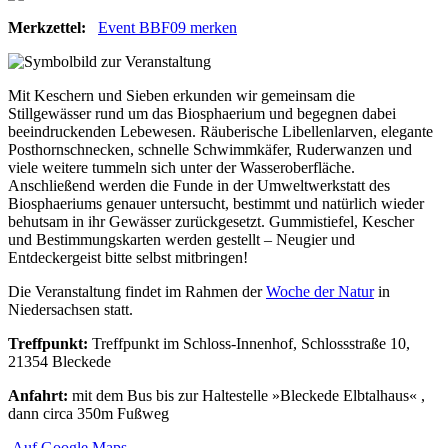
Merkzettel:
Event BBF09 merken
Mit Keschern und Sieben erkunden wir gemeinsam die
Stillgewässer rund um das Biosphaerium und begegnen dabei
beeindruckenden Lebewesen. Räuberische Libellenlarven, elegante
Posthornschnecken, schnelle Schwimmkäfer, Ruderwanzen und
viele weitere tummeln sich unter der Wasseroberfläche.
Anschließend werden die Funde in der Umweltwerkstatt des
Biosphaeriums genauer untersucht, bestimmt und natürlich wieder
behutsam in ihr Gewässer zurückgesetzt. Gummistiefel, Kescher
und Bestimmungskarten werden gestellt – Neugier und
Entdeckergeist bitte selbst mitbringen!
Die Veranstaltung findet im Rahmen der
Woche der Natur
in
Niedersachsen statt.
Treffpunkt:
Treffpunkt im Schloss-Innenhof, Schlossstraße 10,
21354 Bleckede
Anfahrt:
mit dem Bus bis zur Haltestelle »Bleckede Elbtalhaus« ,
dann circa 350m Fußweg
Auf Google Maps