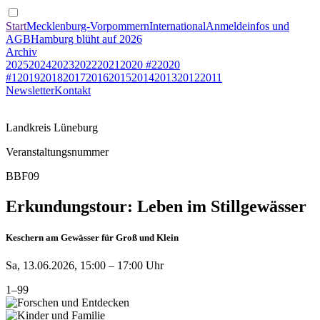
Start
Mecklenburg-Vorpommern
International
Anmeldeinfos und
AGB
Hamburg blüht auf 2026
Archiv
2025
2024
2023
2022
2021
2020 #2
2020
#1
2019
2018
2017
2016
2015
2014
2013
2012
2011
Newsletter
Kontakt
Landkreis Lüneburg
Veranstaltungsnummer
BBF09
Erkundungstour: Leben im Stillgewässer
Keschern am Gewässer für Groß und Klein
Sa, 13.06.2026, 15:00 – 17:00 Uhr
1–99