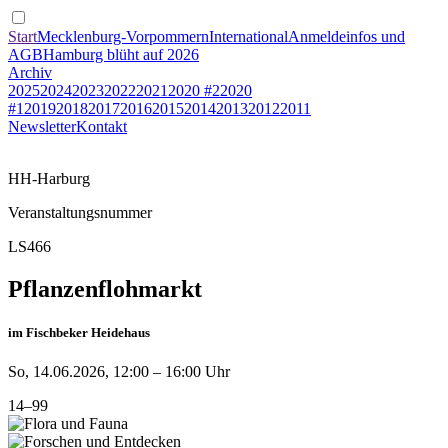
Start
Mecklenburg-Vorpommern
International
Anmeldeinfos und
AGB
Hamburg blüht auf 2026
Archiv
2025
2024
2023
2022
2021
2020 #2
2020
#1
2019
2018
2017
2016
2015
2014
2013
2012
2011
Newsletter
Kontakt
HH-Harburg
Veranstaltungsnummer
LS466
Pflanzenflohmarkt
im Fischbeker Heidehaus
So, 14.06.2026, 12:00 – 16:00 Uhr
14–99