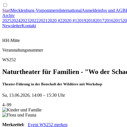
Start
Mecklenburg-Vorpommern
International
Anmeldeinfos und AGB
Archiv
2025
2024
2023
2022
2021
2020 #2
2020 #1
2019
2018
2017
2016
2015
20
Newsletter
Kontakt
HH-Mitte
Veranstaltungsnummer
WS252
Naturtheater für Familien - "Wo der Schac
Theater-Führung in der Botschaft der Wildtiere mit Workshop
Sa, 13.06.2026, 14:00 – 15:30 Uhr
4–99
Merkzettel:
Event WS252 merken