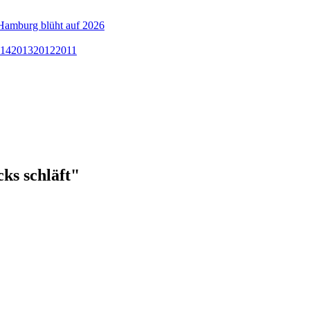
Hamburg blüht auf 2026
14
2013
2012
2011
ks schläft"