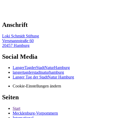
Anschrift
Loki Schmidt Stiftung
Versmannstraße 60
20457 Hamburg
Social Media
LangerTagderStadtNaturHamburg
langertagderstadtnaturhamburg
Langer Tag der StadtNatur Hamburg
Cookie-Einstellungen ändern
Seiten
Start
Mecklenburg-Vorpommern
International