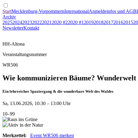
Start
Mecklenburg-Vorpommern
International
Anmeldeinfos und AGB
Archiv
2025
2024
2023
2022
2021
2020 #2
2020 #1
2019
2018
2017
2016
2015
20
Newsletter
Kontakt
HH-Altona
Veranstaltungsnummer
WR506
Wie kommunizieren Bäume? Wunderwelt 
Ein lehrreicher Spaziergang & die wunderbare Welt des Waldes
Sa, 13.06.2026, 10:30 – 13:00 Uhr
10–99
Merkzettel:
Event WR506 merken