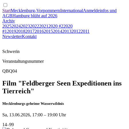
Start
Mecklenburg-Vorpommern
International
Anmeldeinfos und
AGB
Hamburg blüht auf 2026
Archiv
2025
2024
2023
2022
2021
2020 #2
2020
#1
2019
2018
2017
2016
2015
2014
2013
2012
2011
Newsletter
Kontakt
Schwerin
Veranstaltungsnummer
QBQ04
Film "Feldberger Seen Expeditionen ins
Tierreich"
Mecklenburgs geheime Wasserwildnis
Sa, 13.06.2026, 17:00 – 19:00 Uhr
14–99