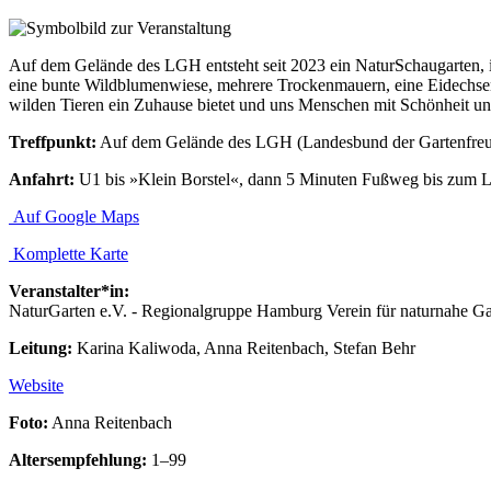
Auf dem Gelände des LGH entsteht seit 2023 ein NaturSchaugarten, in
eine bunte Wildblumenwiese, mehrere Trockenmauern, eine Eidechsen
wilden Tieren ein Zuhause bietet und uns Menschen mit Schönheit und
Treffpunkt:
Auf dem Gelände des LGH (Landesbund der Gartenfreun
Anfahrt:
U1 bis »Klein Borstel«, dann 5 Minuten Fußweg bis zum
Auf Google Maps
Komplette Karte
Veranstalter*in:
NaturGarten e.V. - Regionalgruppe Hamburg Verein für naturnahe Gar
Leitung:
Karina Kaliwoda, Anna Reitenbach, Stefan Behr
Website
Foto:
Anna Reitenbach
Altersempfehlung:
1–99