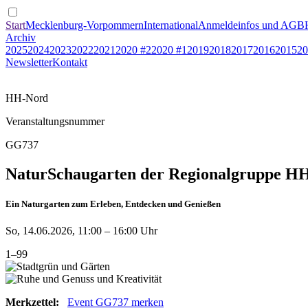
Start
Mecklenburg-Vorpommern
International
Anmeldeinfos und AGB
Archiv
2025
2024
2023
2022
2021
2020 #2
2020 #1
2019
2018
2017
2016
2015
20
Newsletter
Kontakt
HH-Nord
Veranstaltungsnummer
GG737
NaturSchaugarten der Regionalgruppe HH 
Ein Naturgarten zum Erleben, Entdecken und Genießen
So, 14.06.2026, 11:00 – 16:00 Uhr
1–99
Merkzettel:
Event GG737 merken