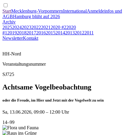
Start
Mecklenburg-Vorpommern
International
Anmeldeinfos und
AGB
Hamburg blüht auf 2026
Archiv
2025
2024
2023
2022
2021
2020 #2
2020
#1
2019
2018
2017
2016
2015
2014
2013
2012
2011
Newsletter
Kontakt
HH-Nord
Veranstaltungsnummer
SJ725
Achtsame Vogelbeobachtung
oder die Freude, im Hier und Jetzt mit der Vogelwelt zu sein
Sa, 13.06.2026, 09:00 – 12:00 Uhr
14–99