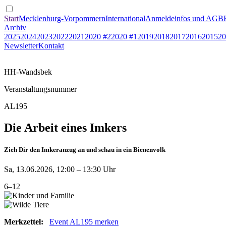
Start
Mecklenburg-Vorpommern
International
Anmeldeinfos und AGB
Archiv
2025
2024
2023
2022
2021
2020 #2
2020 #1
2019
2018
2017
2016
2015
20
Newsletter
Kontakt
HH-Wandsbek
Veranstaltungsnummer
AL195
Die Arbeit eines Imkers
Zieh Dir den Imkeranzug an und schau in ein Bienenvolk
Sa, 13.06.2026, 12:00 – 13:30 Uhr
6–12
Merkzettel:
Event AL195 merken