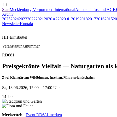
Start
Mecklenburg-Vorpommern
International
Anmeldeinfos und AGB
Archiv
2025
2024
2023
2022
2021
2020 #2
2020 #1
2019
2018
2017
2016
2015
20
Newsletter
Kontakt
HH-Eimsbüttel
Veranstaltungsnummer
RD681
Preisgekrönte Vielfalt — Naturgarten als 
Zwei Kleingärten: Wildblumen, Insekten, Miniaturlandschaften
Sa, 13.06.2026, 15:00 – 17:00 Uhr
14–99
Merkzettel:
Event RD681 merken