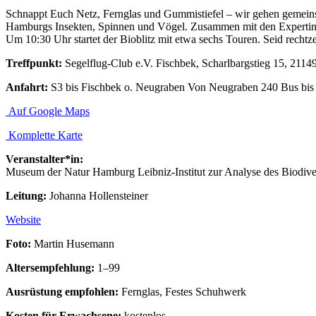
Schnappt Euch Netz, Fernglas und Gummistiefel – wir gehen gemeins
Hamburgs Insekten, Spinnen und Vögel. Zusammen mit den Expertinnen
Um 10:30 Uhr startet der Bioblitz mit etwa sechs Touren. Seid rechtz
Treffpunkt:
Segelflug-Club e.V. Fischbek, Scharlbargstieg 15, 211
Anfahrt:
S3 bis Fischbek o. Neugraben Von Neugraben 240 Bus bi
Auf Google Maps
Komplette Karte
Veranstalter*in:
Museum der Natur Hamburg Leibniz-Institut zur Analyse des Biodive
Leitung:
Johanna Hollensteiner
Website
Foto:
Martin Husemann
Altersempfehlung:
1–99
Ausrüstung empfohlen:
Fernglas, Festes Schuhwerk
Kosten für Erwachsene:
kostenlos