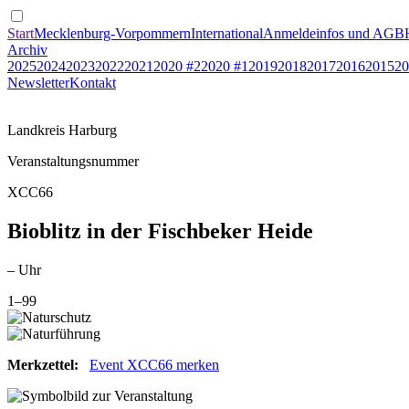
Start
Mecklenburg-Vorpommern
International
Anmeldeinfos und AGB
Archiv
2025
2024
2023
2022
2021
2020 #2
2020 #1
2019
2018
2017
2016
2015
20
Newsletter
Kontakt
Landkreis Harburg
Veranstaltungsnummer
XCC66
Bioblitz in der Fischbeker Heide
– Uhr
1–99
Merkzettel:
Event XCC66 merken