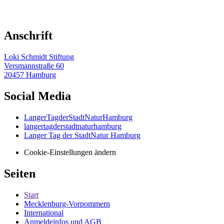
Anschrift
Loki Schmidt Stiftung
Versmannstraße 60
20457 Hamburg
Social Media
LangerTagderStadtNaturHamburg
langertagderstadtnaturhamburg
Langer Tag der StadtNatur Hamburg
Cookie-Einstellungen ändern
Seiten
Start
Mecklenburg-Vorpommern
International
Anmeldeinfos und AGB