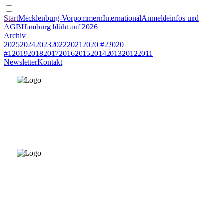
Start
Mecklenburg-Vorpommern
International
Anmeldeinfos und
AGB
Hamburg blüht auf 2026
Archiv
2025
2024
2023
2022
2021
2020 #2
2020
#1
2019
2018
2017
2016
2015
2014
2013
2012
2011
Newsletter
Kontakt